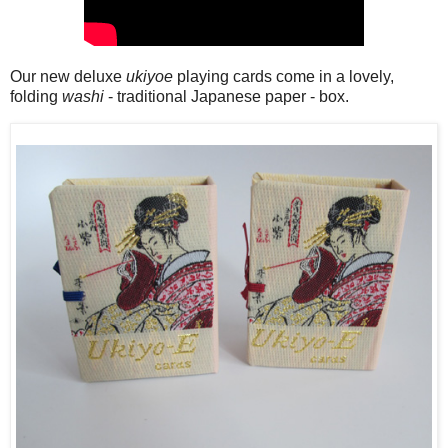
Our new deluxe
ukiyoe
playing cards come in a lovely,
folding
washi
- traditional Japanese paper - box.