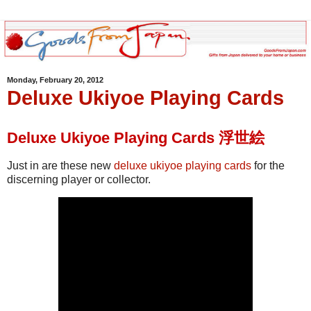
Monday, February 20, 2012
Deluxe Ukiyoe Playing Cards
Deluxe Ukiyoe Playing Cards 浮世絵
Just in are these new
deluxe ukiyoe playing cards
for the
discerning player or collector.